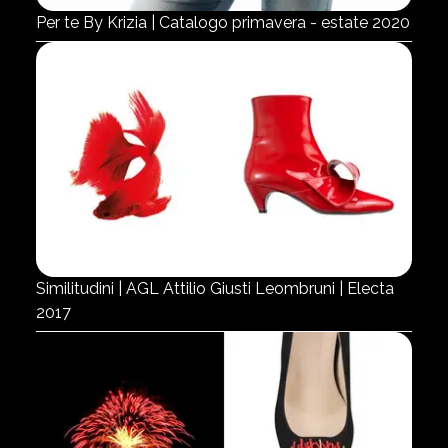
Per te By Krizia | Catalogo primavera - estate 2020
Similitudini | AGL Attilio Giusti Leombruni | Electa
2017