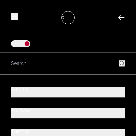
Prospettiva Archivi
Menu
Back
Submi
Authors
Archives
Themes